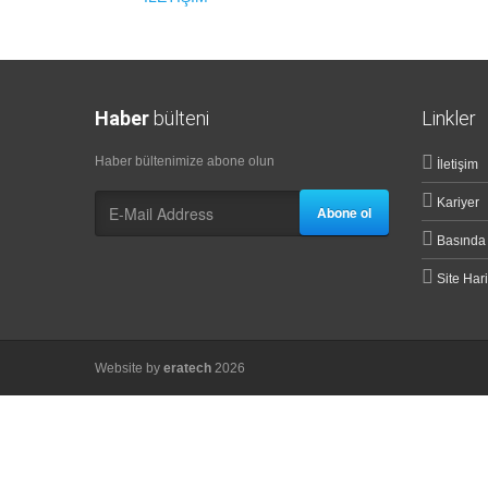
Haber
bülteni
Linkler
Haber bültenimize abone olun
İletişim
Kariyer
Abone ol
Basında
Site Hari
Website by
eratech
2026