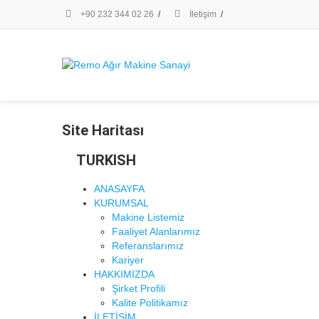
+90 232 344 02 26
/
İletişim
/
Site Haritası
TURKISH
ANASAYFA
KURUMSAL
Makine Listemiz
Faaliyet Alanlarımız
Referanslarımız
Kariyer
HAKKIMIZDA
Şirket Profili
Kalite Politikamız
İLETİŞİM