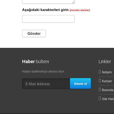
Aşağıdaki karakterleri girin
(zorunlu alanlar)
Gönder
Haber
bülteni
Linkler
Haber bültenimize abone olun
İletişim
Kariyer
Abone ol
Basında
Site Hari