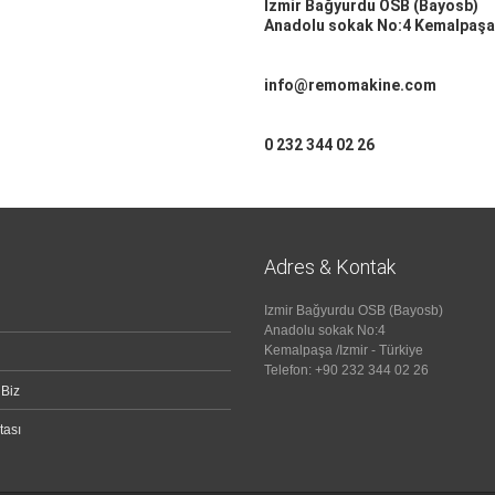
İzmir Bağyurdu OSB (Bayosb)
Anadolu sokak No:4 Kemalpaşa 
info@remomakine.com
0 232 344 02 26
Adres & Kontak
Izmir Bağyurdu OSB (Bayosb)
Anadolu sokak No:4
Kemalpaşa /Izmir - Türkiye
Telefon: +90 232 344 02 26
 Biz
tası