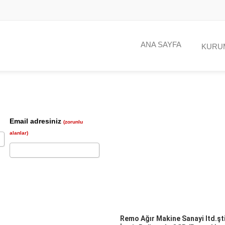
ANA SAYFA
KURU
Email adresiniz
(zorunlu
alanlar)
Remo Ağır Makine Sanayi ltd.şt