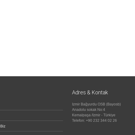
Adres & Kontak
Izmir Bağyurdu OSB (Bayosb)
Anadolu sokak No:4
Kemalpaşa /Izmir - Türkiye
Telefon: +90 232 344 02 26
 Biz