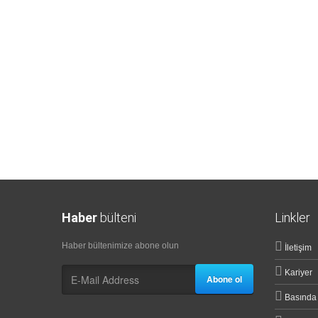
Haber
bülteni
Linkler
Haber bültenimize abone olun
İletişim
Kariyer
Abone ol
Basında