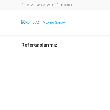
+90 232 344 02 26
/
İletişim
/
Referanslarımız