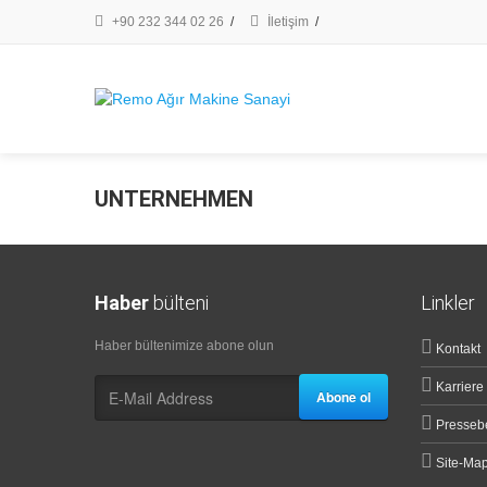
+90 232 344 02 26
/
İletişim
/
UNTERNEHMEN
Haber
bülteni
Linkler
Haber bültenimize abone olun
Kontakt
Karriere
Abone ol
Pressebe
Site-Ma