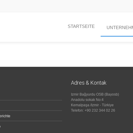
STARTSEITE
UNTERNEH
Adres & Kontak
Izmir Bağyurdu OSB (Bayosb)
Anadolu sokak No:4
Kemalpaşa /Izmir - Türkiye
Telefon: +90 232 344 02 26
richte
p