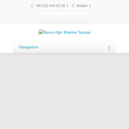
+90 232 344 02 26
/
İletişim
/
Navigation