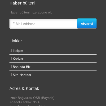
Haber
bülteni
Haber bültenimize abone olun
Abone ol
Linkler
İletişim
Kariyer
Basında Biz
Site Haritası
Adres & Kontak
Izmir Bağyurdu OSB (Bayosb)
Anadolu sokak No:4